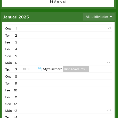
Skriv ut
Januari 2025
Alla aktiviteter
v.1
Ons
1
Tor
2
Fre
3
Lör
4
Sön
5
v.2
Mån
6
18:30
Styrelsemöte
Kinne-Vedums IF
Tis
7
Ons
8
20:00
Tor
9
Fre
10
Lör
11
Sön
12
v.3
Mån
13
Tis
14