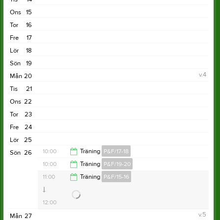
Ons
15
Tor
16
Fre
17
Lör
18
Sön
19
v.4
Mån
20
Tis
21
Ons
22
Tor
23
Fre
24
Lör
25
10:00
Träning
P&F/17-18
Sön
26
10:00
Träning
P&F/19-20
11:00
11:00
Träning
P&F/15-16
11:00
12:00
v.5
Mån
27