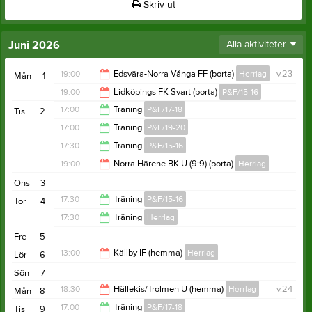
Skriv ut
Juni 2026
Alla aktiviteter
19:00
Edsvära-Norra Vånga FF (borta)
Herrlag
v.23
Mån
1
19:00
Lidköpings FK Svart (borta)
P&F/15-16
21:00
17:00
Träning
P&F/17-18
Tis
2
21:00
17:00
Träning
P&F/19-20
18:20
17:30
Träning
P&F/15-16
18:00
19:00
Norra Härene BK U (9:9) (borta)
Herrlag
18:30
Ons
3
21:00
17:30
Träning
P&F/15-16
Tor
4
17:30
Träning
Herrlag
18:30
Fre
5
19:00
13:00
Källby IF (hemma)
Herrlag
Lör
6
Sön
7
15:00
18:30
Hällekis/Trolmen U (hemma)
Herrlag
v.24
Mån
8
17:00
Träning
P&F/17-18
Tis
9