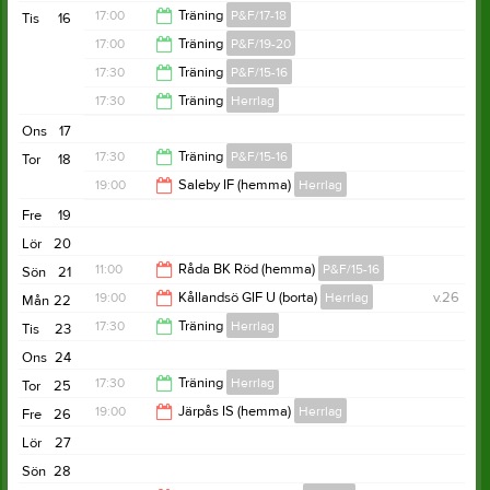
13:00
17:00
Träning
P&F/17-18
Tis
16
17:00
Träning
P&F/19-20
18:20
17:30
Träning
P&F/15-16
18:00
17:30
Träning
Herrlag
18:30
Ons
17
19:00
17:30
Träning
P&F/15-16
Tor
18
19:00
Saleby IF (hemma)
Herrlag
18:30
Fre
19
21:00
Lör
20
11:00
Råda BK Röd (hemma)
P&F/15-16
Sön
21
19:00
Kållandsö GIF U (borta)
Herrlag
v.26
Mån
22
13:00
17:30
Träning
Herrlag
Tis
23
21:00
Ons
24
19:00
17:30
Träning
Herrlag
Tor
25
19:00
Järpås IS (hemma)
Herrlag
Fre
26
19:00
Lör
27
21:00
Sön
28