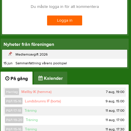
Du måste logga in för att kommentera
Logga in
Nyheter från föreningen
Medlemsavgift 2026
15 jun
Sammanfattning vårens poolspel
Kalender
På gång
7 aug, 19:00
Herrlag
Mellby IK (hemma)
9 aug, 15:00
P&F/15-16
Lundsbrunns IF (borta)
11 aug, 17:00
P&F/17-18
Träning
11 aug, 17:00
P&F/19-20
Träning
11 aug, 17:30
P&F/15-16
Träning