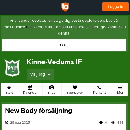
Logga in
Vi använder cookies för att ge dig bästa upplevelsen. Läs vår
cookiepolicy
här
. Genom att fortsätta använda tjänsten godkänner du
denna.
Okej
Kinne-Vedums IF
Välj lag
Start
Kalender
Bilder
Sponsorer
Kontakt
Mer
New Body försäljning
28 aug 2025
0
494