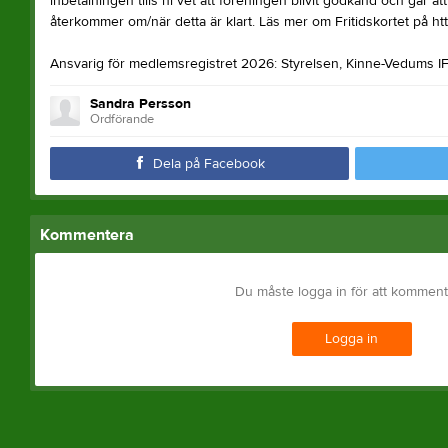
inbetalningen tills ni vet att föreningen blivit godkänd och går a
återkommer om/när detta är klart. Läs mer om Fritidskortet på https
Ansvarig för medlemsregistret 2026: Styrelsen, Kinne-Vedums I
Sandra Persson
Ordförande
Dela på Facebook
Kommentera
Du måste logga in för att kommen
Logga in