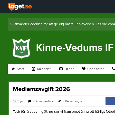
Vi använder cookies för att ge dig bästa upplevelsen. Läs vår coo
Kinne-Vedums IF
Start
Kalender
Bilder
Sponsorer
Medlemsavgift 2026
11 jan
0
kommentarer
604
visningar
Tack för året som gått, nu ser vi fram emot ännu ett härligt fotboll