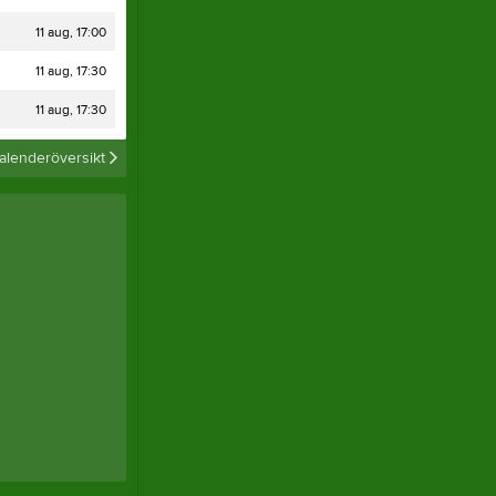
Dokument
11 aug, 17:00
11 aug, 17:30
Tjäna pengar
Cupguiden
11 aug, 17:30
alenderöversikt