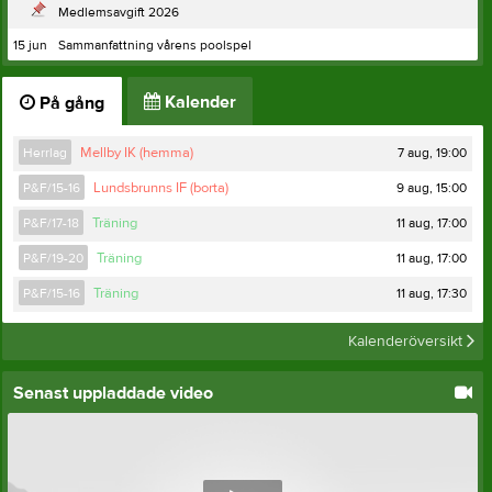
Medlemsavgift 2026
15 jun
Sammanfattning vårens poolspel
Kalender
På gång
7 aug, 19:00
Herrlag
Mellby IK (hemma)
9 aug, 15:00
P&F/15-16
Lundsbrunns IF (borta)
11 aug, 17:00
P&F/17-18
Träning
11 aug, 17:00
P&F/19-20
Träning
11 aug, 17:30
P&F/15-16
Träning
Kalenderöversikt
Senast uppladdade video