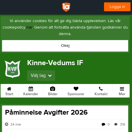
Logga in
Vi använder cookies för att ge dig bästa upplevelsen. Läs vår
cookiepolicy
här
. Genom att fortsätta använda tjänsten godkänner du
denna.
Okej
Kinne-Vedums IF
Välj lag
Start
Kalender
Bilder
Sponsorer
Kontakt
Mer
Påminnelse Avgifter 2026
24 mar
0
316