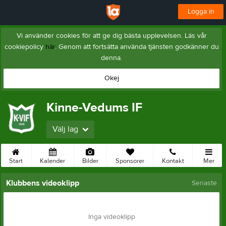
Logga in
Vi använder cookies för att ge dig bästa upplevelsen. Läs vår
cookiepolicy
här
. Genom att fortsätta använda tjänsten godkänner du
denna.
Okej
Kinne-Vedums IF
Välj lag
Start
Kalender
Bilder
Sponsorer
Kontakt
Mer
Klubbens videoklipp
Senaste
Inga videoklipp